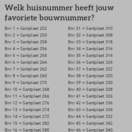
Welk huisnummer heeft jouw
Inloggen
favoriete bouwnummer?
Bnr 1 = Santplaet 252
Bnr 31 = Santplaet 310
Bnr 2 = Santplaet 250
Bnr 32 = Santplaet 308
Bnr 3 = Santplaet 258
Bnr 33 = Santplaet 318
Bnr 4 = Santplaet 256
Bnr 34 = Santplaet 316
Bnr 5 = Santplaet 254
Bnr 35 = Santplaet 314
Bnr 6 = Santplaet 264
Bnr 36 = Santplaet 324
Bnr 7 = Santplaet 262
Bnr 37 = Santplaet 322
Bnr 8 = Santplaet 260
Bnr 38 = Santplaet 320
Bnr 9 = Santplaet 270
Bnr 39 = Santplaet 330
Bnr 10 = Santplaet 268
Bnr 40 = Santplaet 328
Bnr 11 = Santplaet 266
Bnr 41 = Santplaet 326
Bnr 12 = Santplaet 276
Bnr 42 = Santplaet 336
Bnr 13 = Santplaet 274
Bnr 43 = Santplaet 334
Bnr 14 = Santplaet 272
Bnr 44 = Santplaet 332
Bnr 15 = Santplaet 282
Bnr 45 = Santplaet 342
Bnr 16 = Santplaet 280
Bnr 46 = Santplaet 340