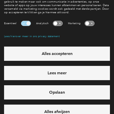
Interesse? Meld je dan snel aan
Hiermee blijf je op de hoogte van het belangrijkste nieuws en
eventuele projecten
Ja, ik wil mij aanmelden
Heb je een vraag en wil je direct antwoord? Bel ons op
088
7122820
6 dagen per week beschikbaar (behalve tijdens
feestdagen)
vandaag gesloten, zaterdag zijn we vanaf
10:00 uur weer
bereikbaar
via chat en telefoon